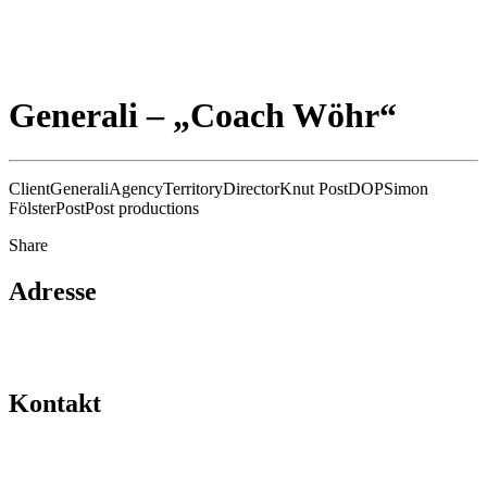
Generali – „Coach Wöhr“
Client
Generali
Agency
Territory
Director
Knut Post
DOP
Simon
Fölster
Post
Post productions
Share
Adresse
Hafengold Film GmbH Hongkongstraße 3
20457 Hamburg
Kontakt
kontakt@hafengoldfilm.de
+49 40 27 88 36 60