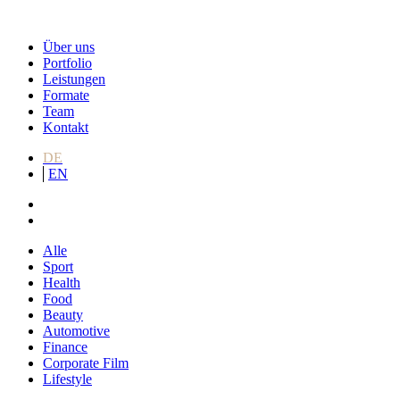
Über uns
Portfolio
Leistungen
Formate
Team
Kontakt
DE
EN
Alle
Sport
Health
Food
Beauty
Automotive
Finance
Corporate Film
Lifestyle