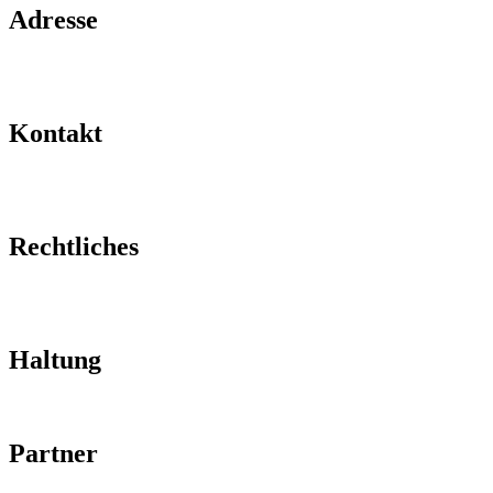
Adresse
Hafengold Film GmbH Hongkongstraße 3
20457 Hamburg
Kontakt
kontakt@hafengoldfilm.de
+49 40 27 88 36 60
Rechtliches
Impressum
Datenschutz
Haltung
Code of Conduct
Partner