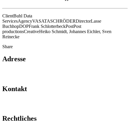
Client
Buhl Data
Services
Agency
VASATASCHRÖDER
Director
Lasse
Buchhop
DOP
Frank Schlotterbeck
Post
Post
productions
Creative
Heiko Schmidt, Johannes Eichler, Sven
Reinecke
Share
Adresse
Hafengold Film GmbH Hongkongstraße 3
20457 Hamburg
Kontakt
kontakt@hafengoldfilm.de
+49 40 27 88 36 60
Rechtliches