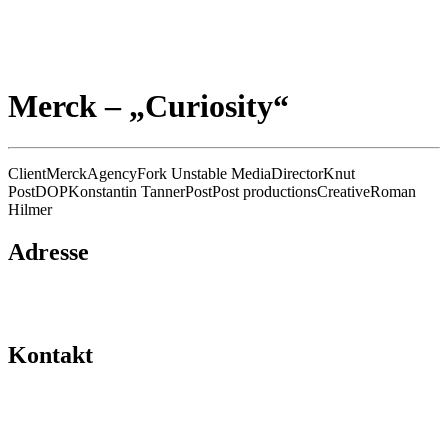
Merck – „Curiosity“
Client
Merck
Agency
Fork Unstable Media
Director
Knut
Post
DOP
Konstantin Tanner
Post
Post productions
Creative
Roman
Hilmer
Adresse
Hafengold Film GmbH Hongkongstraße 3
20457 Hamburg
Kontakt
kontakt@hafengoldfilm.de
+49 40 27 88 36 60