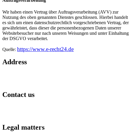
Auftragsverarbeitung
Wir haben einen Vertrag über Auftragsverarbeitung (AVV) zur
Nutzung des oben genannten Dienstes geschlossen. Hierbei handelt
es sich um einen datenschutzrechtlich vorgeschriebenen Vertrag, der
gewährleistet, dass dieser die personenbezogenen Daten unserer
Websitebesucher nur nach unseren Weisungen und unter Einhaltung
der DSGVO verarbeitet.
https://www.e-recht24.de
Quelle:
Address
Hafengold Film GmbH Hongkongstraße 3
20457 Hamburg
Contact us
kontakt@hafengoldfilm.de
+49 40 27 88 36 60
Legal matters