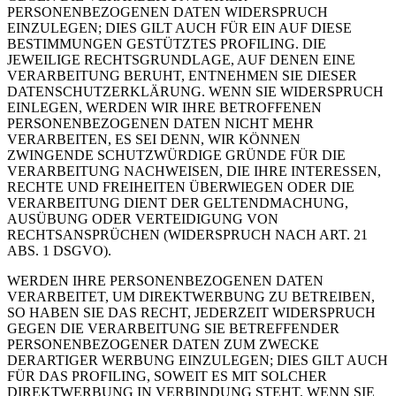
PERSONENBEZOGENEN DATEN WIDERSPRUCH
EINZULEGEN; DIES GILT AUCH FÜR EIN AUF DIESE
BESTIMMUNGEN GESTÜTZTES PROFILING. DIE
JEWEILIGE RECHTSGRUNDLAGE, AUF DENEN EINE
VERARBEITUNG BERUHT, ENTNEHMEN SIE DIESER
DATENSCHUTZERKLÄRUNG. WENN SIE WIDERSPRUCH
EINLEGEN, WERDEN WIR IHRE BETROFFENEN
PERSONENBEZOGENEN DATEN NICHT MEHR
VERARBEITEN, ES SEI DENN, WIR KÖNNEN
ZWINGENDE SCHUTZWÜRDIGE GRÜNDE FÜR DIE
VERARBEITUNG NACHWEISEN, DIE IHRE INTERESSEN,
RECHTE UND FREIHEITEN ÜBERWIEGEN ODER DIE
VERARBEITUNG DIENT DER GELTENDMACHUNG,
AUSÜBUNG ODER VERTEIDIGUNG VON
RECHTSANSPRÜCHEN (WIDERSPRUCH NACH ART. 21
ABS. 1 DSGVO).
WERDEN IHRE PERSONENBEZOGENEN DATEN
VERARBEITET, UM DIREKTWERBUNG ZU BETREIBEN,
SO HABEN SIE DAS RECHT, JEDERZEIT WIDERSPRUCH
GEGEN DIE VERARBEITUNG SIE BETREFFENDER
PERSONENBEZOGENER DATEN ZUM ZWECKE
DERARTIGER WERBUNG EINZULEGEN; DIES GILT AUCH
FÜR DAS PROFILING, SOWEIT ES MIT SOLCHER
DIREKTWERBUNG IN VERBINDUNG STEHT. WENN SIE