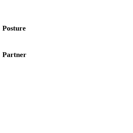
Imprint
Data protection
Posture
Code of Conduct
Partner